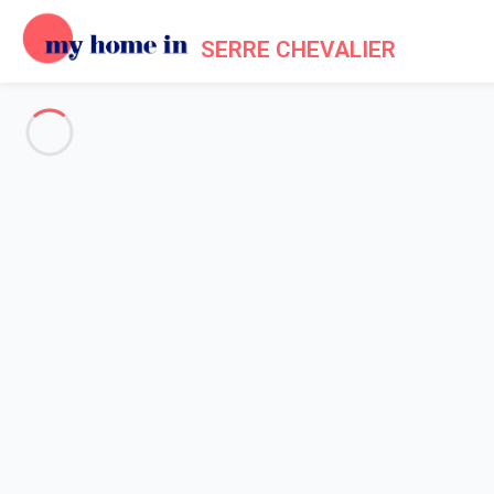
SERRE CHEVALIER
Serre-Chevalier
-
Votre recherche
RECHERCHER
Vos filtres
Appliquer
Arrivée