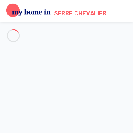
SERRE CHEVALIER
Tourisme à Serre-Chevalier
dans le Parc des Ecrins
Accueil
Tourisme
La station de Serre Chevalier s’étire sur quelque 15 kilomètres
et comprend la superbe ville labellisée d’Art et d’Histoire de
Briançon
, les villages de
Chantemerle
,
Monêtier-les-Bains
et
Villeneuve
, ainsi qu’une constellation de petits hameaux de
montagne. Traversée par la rivière Guisane, embrassée par les
sommets du parc des Ecrins et à deux pas de la frontière