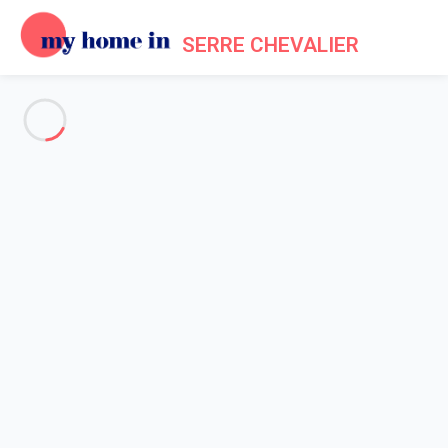
SERRE CHEVALIER
Voir toutes les photos
Aperçu
Description
Carte
Tarifs et disponibilités
Accueil
Appartement La Salle-les-alpes
Appartement La Salle-les-
alpes