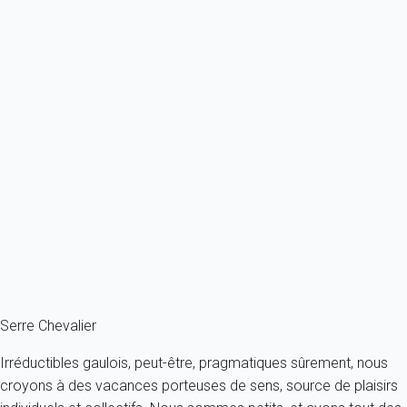
Previous
Next
Essentiel
Appartement 1 chambre La Salle-les-alpes
France - Alpes - Alpes du sud - Domaine de Serre Chevalier - La
Salle-les-Alpes
4 personnes - 1 chambre - 1 salle de bain
À partir de
64€
/nuit
Ref : 60468
Fermer
Serre Chevalier
Irréductibles gaulois, peut-être, pragmatiques sûrement, nous
croyons à des vacances porteuses de sens, source de plaisirs