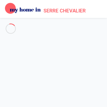
SERRE CHEVALIER
Voir toutes les photos
Aperçu
Description
Carte
Tarifs et disponibilités
Accueil
Appartement 2 chambres La Salle-les-alpes
Appartement 2 chambres La
Salle-les-alpes