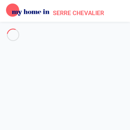
SERRE CHEVALIER
Garanties propriétaires
Accueil
Garanties Propriétaires - Conditions d'annulation
Chers propriétaires, vous sont exposées ci-après dans le détail
les modalités d'annulation et les garanties
parmi lesquelles
vous avez fait votre choix lors de la création ou au cours de la
vie de votre annonce sur My Home In Serre Chevalier. Nous
vous invitons à lire
avec attention
la section B relative à aux
Garanties propriétaires, à leurs conditions et mise en oeuvre.
Nous vous rappelons par ailleurs que
seuls les propriétaires
ayant souscrit aux garanties
lors du dépôt de leurs annonces